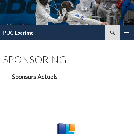
Aller
au
contenu
Recherche
PUC Escrime
MENU
PRINCI
SPONSORING
Sponsors Actuels