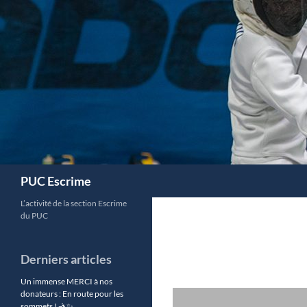
Aller
au
contenu
Recherche
PUC Escrime
L’activité de la section Escrime
du PUC
Derniers articles
Un immense MERCI à nos
donateurs : En route pour les
sommets ! 🤺✨