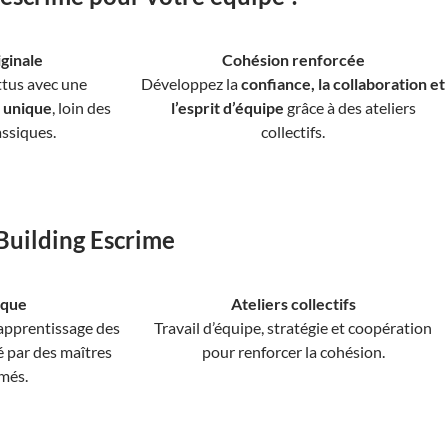
iginale
Cohésion renforcée
ttus avec une
Développez la
confiance, la collaboration et
 unique
, loin des
l’esprit d’équipe
grâce à des ateliers
assiques.
collectifs.
Building Escrime
dique
Ateliers collectifs
apprentissage des
Travail d’équipe, stratégie et coopération
é par des maîtres
pour renforcer la cohésion.
més.